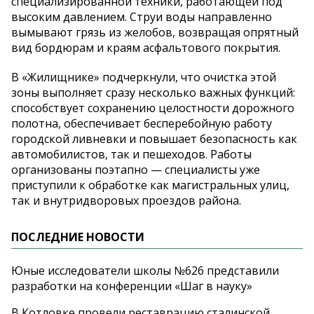
специализированной техники, работающей под
высоким давлением. Струи воды направленно
вымывают грязь из
желобов, возвращая опрятный
вид бордюрам и
краям асфальтового покрытия.
В
«
Жилищнике
»
подчеркнули, что очистка этой
зоны выполняет сразу несколько важных функций:
способствует сохранению целостности дорожного
полотна, обеспечивает бесперебойную работу
городской ливневки и
повышает безопасность как
автомобилистов, так и
пешеходов. Работы
организованы поэтапно
—
специалисты уже
приступили к
обработке как магистральных улиц,
так и
внутридворовых проездов района.
ПОСЛЕДНИЕ НОВОСТИ
Юные исследователи школы №626 представили
разработки на конференции «Шаг в науку»
В Котловке провели реставрацию сталинской