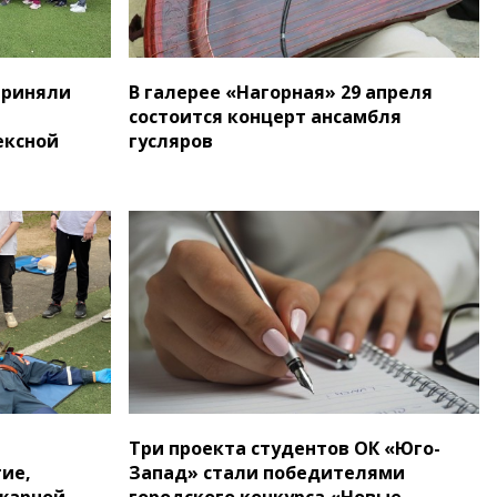
приняли
В галерее «Нагорная» 29 апреля
состоится концерт ансамбля
ексной
гусляров
Три проекта студентов ОК «Юго-
ие,
Запад» стали победителями
ожарной
городского конкурса «Новые