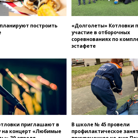
 планируют построить
«Долголеты» Котловки 
е
участие в отборочных
соревнованиях по компл
эстафете
отловки приглашают в
В школе № 45 провели
 на концерт «Любимые
профилактическое занят
ды» 30 апреля
приуроченное ко дню П