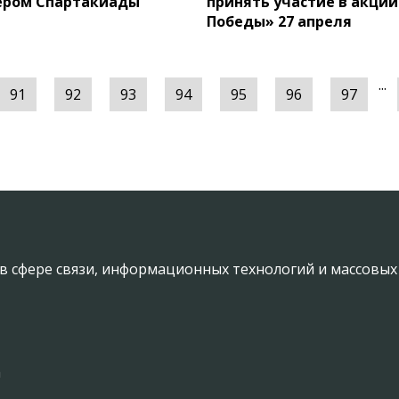
ером Спартакиады
принять участие в акци
Победы» 27 апреля
...
91
92
93
94
95
96
97
в сфере связи, информационных технологий и массовы
а