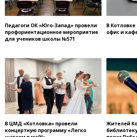
Педагоги ОК «Юго-Запад» провели
В Котловке
профориентационное мероприятие
офис и каф
для учеников школы №571
В ЦМД «Котловка» провели
Жителей К
концертную программу «Легко
библиотеку
шагаем в май!»
песни Побе