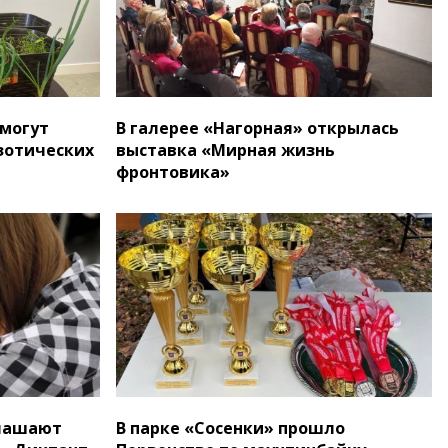
могут
В галерее «Нагорная» открылась
зотических
выставка «Мирная жизнь
фронтовика»
глашают
В парке «Сосенки» прошло