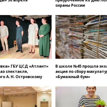
охраны России
овка» ГБУ ЦСД «Атлант»
В школе №45 прошла эко
аз спектакля,
акция по сбору макулат
го А. Н. Островскому
«Бумажный бум»