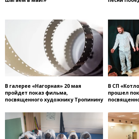
В галерее «Нагорная» 20 мая
В СП «Котл
пройдет показ фильма,
прошел пок
посвященного художнику Тропинину
посвященно