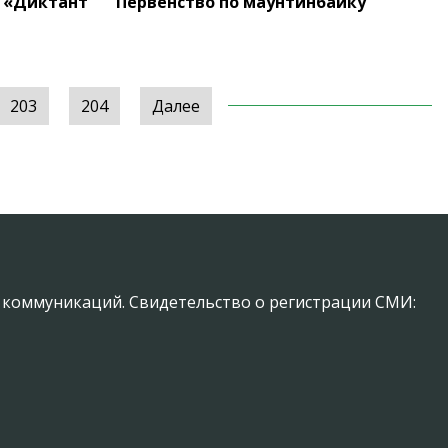
и «Диктант
Первенство по маунтинбайку
203
204
Далее
х коммуникаций. Свидетельство о регистрации СМИ: