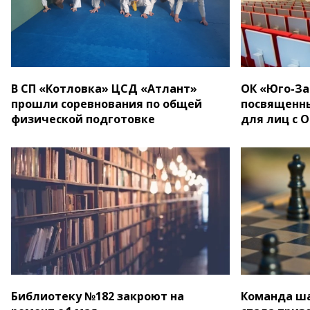
В СП «Котловка» ЦСД «Атлант»
ОК «Юго-За
прошли соревнования по общей
посвященн
физической подготовке
для лиц с 
Библиотеку №182 закроют на
Команда ш