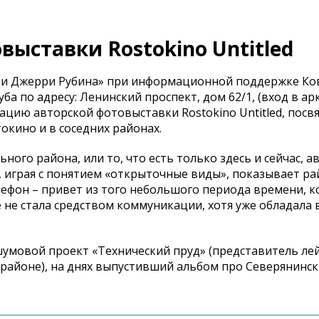
ыставки Rostokino Untitled
ни Джерри Рубина» при информационной поддержке Ко
ба по адресу: Ленинский проспект, дом 62/1, (вход в ар
ацию авторской фотовыставки Rostokino Untitled, пос
кино и в соседних районах.
ного района, или то, что есть только здесь и сейчас, а
 играя с понятием «открыточные виды», показывает ра
лефон – привет из того небольшого периода времени, к
ё не стала средством коммуникации, хотя уже обладала
шумовой проект «Технический пруд» (представитель ле
районе), на днях выпустивший альбом про Северянинск