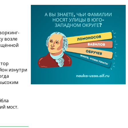
воркинг-
ку возле
вящённой
втор
йон изнутри
огда
 высоким
йбла
ий мост.