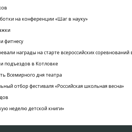
ков
ботки на конференции «Шаг в науку»
ажки
 и фитнесу
евали награды на старте всероссийских соревнований 
 и подъездов в Котловке
сть Всемирного дня театра
ный отбор фестиваля «Российская школьная весна»
адов
кую неделю детской книги»