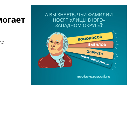
могает
ЗАО