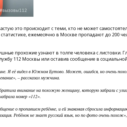
частую это происходит с теми, кто не может самостояте
 статистике, ежемесячно в Москве пропадают до 200 че
ушные прохожие узнают в толпе человека с листовки. Г
лужбу 112 Москвы или оставив сообщение в социальной
не. Я её видел в Южном Бутово. Может, ошибся, но очень похо
евание», – рассказал мужчина.
 обратила внимание на похожую женщину, которую забрали с ули
набрала номер «112».
бщение о пропавшем ребёнке, и ей знакомая сбросила информацию
зация. Ребёнок не знает русский язык, но по фото очень похож»,