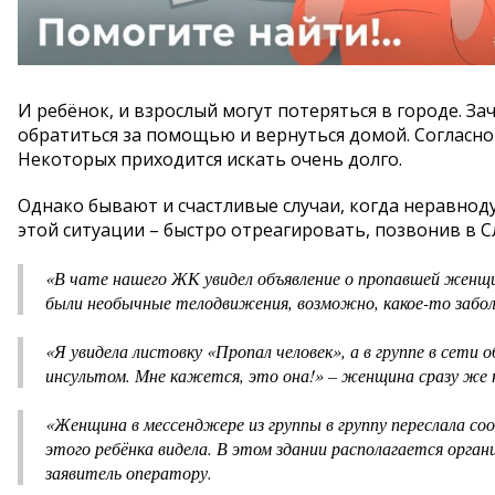
И ребёнок, и взрослый могут потеряться в городе. За
обратиться за помощью и вернуться домой. Согласно
Некоторых приходится искать очень долго.
Однако бывают и счастливые случаи, когда неравнод
этой ситуации – быстро отреагировать, позвонив в С
«В чате нашего ЖК увидел объявление о пропавшей женщи
были необычные телодвижения, возможно, какое-то забол
«Я увидела листовку «Пропал человек», а в группе в сети
инсультом. Мне кажется, это она!» – женщина сразу же 
«Женщина в мессенджере из группы в группу переслала соо
этого ребёнка видела. В этом здании располагается органи
заявитель оператору.