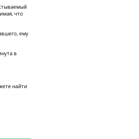
листываемый
имая, что
авшего, ему
инута в
жете найти