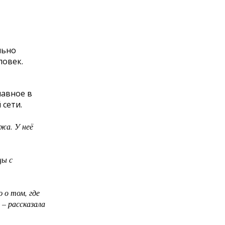
льно
ловек.
лавное в
 сети.
жа. У неё
цы с
 о том, где
 – рассказала