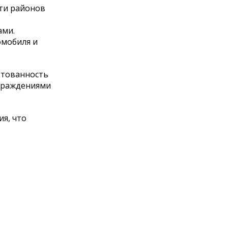
ти районов
ами.
омобиля и
ктованность
ограждениями
я, что