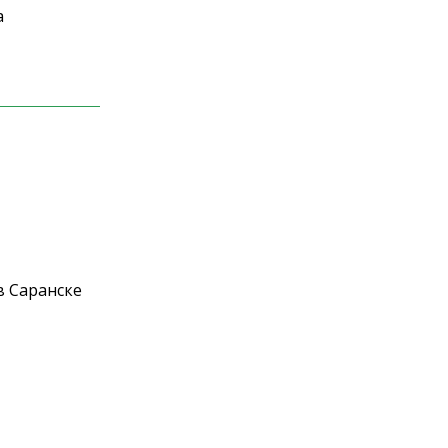
а
в Саранске