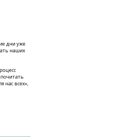
ие дни уже
жать наших
процесс
л почитать
я нас всех»,