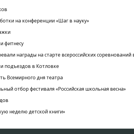
ков
ботки на конференции «Шаг в науку»
ажки
 и фитнесу
евали награды на старте всероссийских соревнований 
 и подъездов в Котловке
сть Всемирного дня театра
ный отбор фестиваля «Российская школьная весна»
адов
кую неделю детской книги»