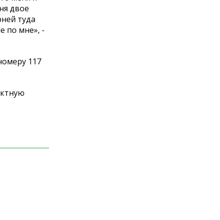
еня двое
рней туда
 по мне», -
номеру 117
актную