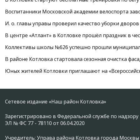
Воспитанники Московской академии велоспорта заво
И. о. главы управы проверил качество уборки дворов
В центре «Атлант» в Котловке прошёл праздник в че
Коллективы школы №626 успешно прошли муниципаль
В районе Котловка стартовала сезонная очистка фас
Юных жителей Котловки приглашают на «Всероссийс
Сетевое издание «Наш район Котловка»
Зарегистрировано в Федеральной службе по надзору 
ЭЛ № ФС 77 - 78110 от 06.04.2020
Учредитель: Управа района Котловка города Москвы