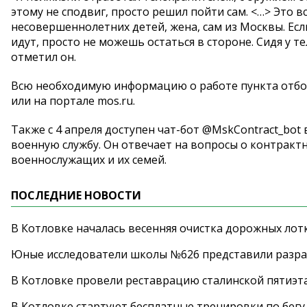
этому не сподвиг, просто решил пойти сам. <…> Это в
несовершеннолетних детей, жена, сам из Москвы. Если
идут, просто не можешь остаться в стороне. Сидя у т
отметил он.
Всю необходимую информацию о работе пункта отбор
или на портале mos.ru.
Также с 4 апреля доступен чат-бот @MskContract_bo
военную службу. Он отвечает на вопросы о контракт
военнослужащих и их семей.
ПОСЛЕДНИЕ НОВОСТИ
В Котловке началась весенняя очистка дорожных лот
Юные исследователи школы №626 представили разра
В Котловке провели реставрацию сталинской пятиэт
В Котловке стартуют бесплатные тренировки по бегу