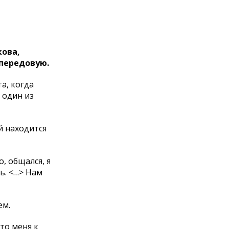
кова,
 передовую.
а, когда
 один из
й находится
о, общался, я
ть. <…> Нам
ем.
то меня к