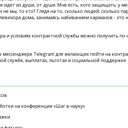
се идет из души, от души. Мне есть, кого защищать: у м
 не мы, то кто? Глядя на то, сколько людей, сколько па
елевизора дома, занимаясь набиванием карманов - это не
а и условиях контрактной службы можно получить по 
t в мессенджере Telegram для желающих пойти на контр
ной службе, выплатах, льготах и социальной поддержке
ков
ботки на конференции «Шаг в науку»
ажки
 и фитнесу