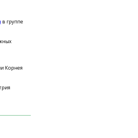
н
в
группе
жных
и Корнея
трия