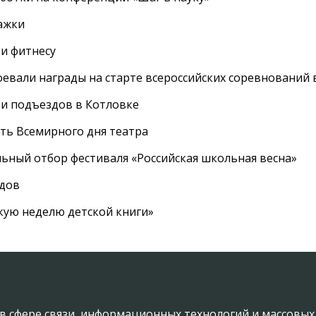
ажки
 и фитнесу
евали награды на старте всероссийских соревнований 
 и подъездов в Котловке
сть Всемирного дня театра
ный отбор фестиваля «Российская школьная весна»
адов
кую неделю детской книги»
в сфере связи, информационных технологий и массовы