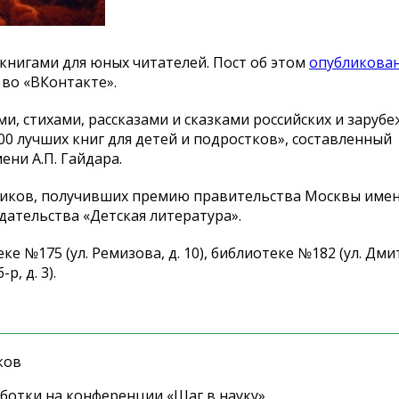
книгами для юных читателей. Пост об
этом
опубликова
во
«
ВКонтакте
»
.
и, стихами, рассказами и
сказками российских и
зарубе
00 лучших книг для детей и
подростков
»
, составленный
мени
А.П. Гайдара
.
иков, получивших премию правительства Москвы имен
дательства
«
Детская литература
»
.
еке
№
175 (ул.
Ремизова, д. 10), библиотеке
№
182 (ул.
Дми
б-р
, д. 3).
ков
ботки на конференции «Шаг в науку»