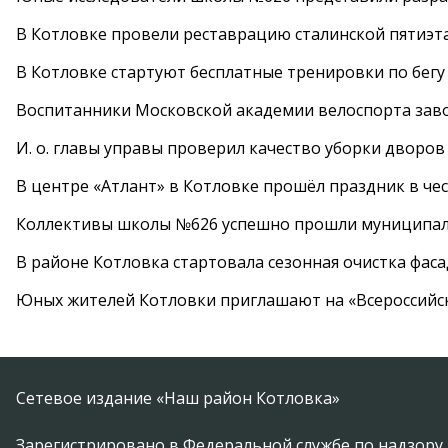
В Котловке провели реставрацию сталинской пятиэт
В Котловке стартуют бесплатные тренировки по бегу
Воспитанники Московской академии велоспорта заво
И. о. главы управы проверил качество уборки дворов
В центре «Атлант» в Котловке прошёл праздник в че
Коллективы школы №626 успешно прошли муниципаль
В районе Котловка стартовала сезонная очистка фас
Юных жителей Котловки приглашают на «Всероссийс
Сетевое издание «Наш район Котловка»
Зарегистрировано в Федеральной службе по надзору 