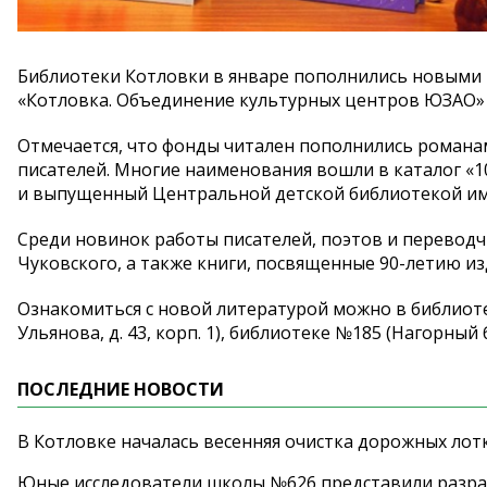
Библиотеки Котловки в
январе пополнились новыми 
«
Котловка. Объединение культурных центров ЮЗАО
»
Отмечается, что фонды читален пополнились романам
писателей. Многие наименования вошли в
каталог
«
1
и
выпущенный Центральной детской библиотекой и
Среди новинок работы писателей, поэтов и
переводч
Чуковского, а
также книги, посвященные
90-летию
из
Ознакомиться с
новой литературой можно в
библиот
Ульянова, д. 43, корп. 1), библиотеке
№
185 (Нагорный
ПОСЛЕДНИЕ НОВОСТИ
В Котловке началась весенняя очистка дорожных лот
Юные исследователи школы №626 представили разра