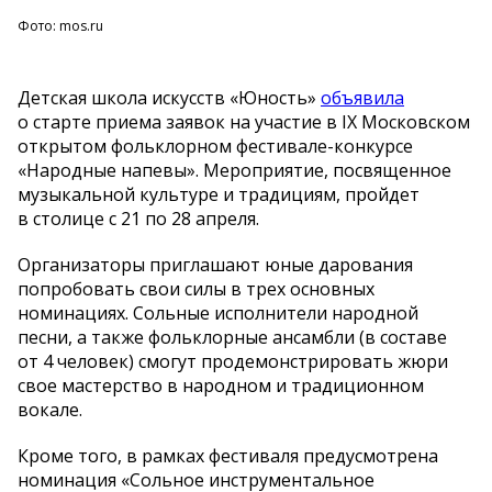
Фото: mos.ru
Детская школа искусств
«
Юность
»
объявила
о
старте приема заявок на
участие в
IX
Московском
открытом фольклорном
фестивале-конкурсе
«
Народные напевы
»
. Мероприятие, посвященное
музыкальной культуре и
традициям, пройдет
в
столице с
21 по
28 апреля.
Организаторы приглашают юные дарования
попробовать свои силы в
трех основных
номинациях. Сольные исполнители народной
песни, а
также фольклорные ансамбли (в
составе
от
4 человек) смогут продемонстрировать жюри
свое мастерство в
народном и
традиционном
вокале.
Кроме того, в
рамках фестиваля предусмотрена
номинация
«
Сольное инструментальное