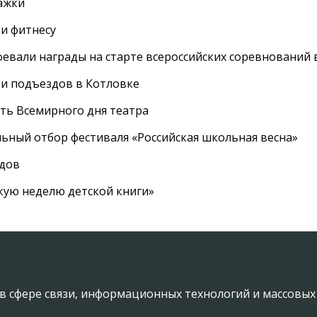
ажки
 и фитнесу
евали награды на старте всероссийских соревнований 
 и подъездов в Котловке
сть Всемирного дня театра
ный отбор фестиваля «Российская школьная весна»
адов
кую неделю детской книги»
в сфере связи, информационных технологий и массовы