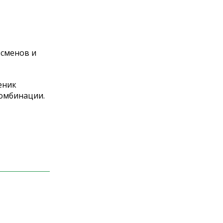
тсменов и
еник
комбинации.