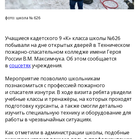
фото: школа № 626
Учащиеся кадетского 9
«
К
»
класса школы
№
626
побывали на
дне открытых дверей в
Техническом
пожарно-спасательном
колледже имени Героя
России
В.М. Максимчука
. Об
этом сообщается
в
соцсетях
учреждения.
Мероприятие позволило школьникам
познакомиться с
профессией пожарного
и
спасателя изнутри. В
ходе визита ребята увидели
учебные классы и
тренажёры, на
которых проходят
подготовку курсанты, а
также смогли детально
изучить специальную технику и
оборудование для
работы в
чрезвычайных ситуациях.
Как отметили в
администрации школы, подобные