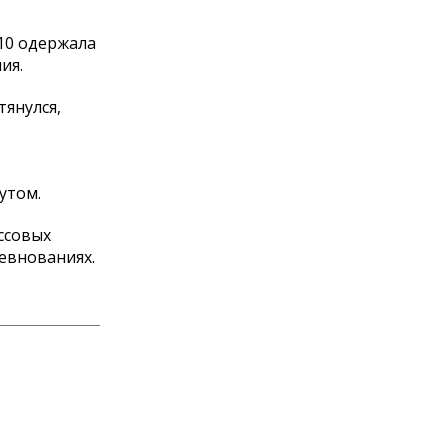
 10 одержала
ия.
янулся,
в
утом.
ссовых
евнованиях.