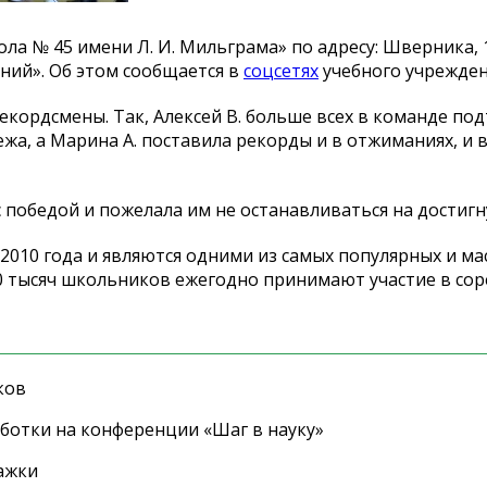
ола
№
45 имени
Л. И. Мильграма
»
по
адресу: Шверника,
аний
»
. Об
этом сообщается в
соцсетях
учебного учрежден
екордсмены. Так, Алексей В. больше всех в
команде подт
жа, а
Марина А. поставила рекорды и в отжиманиях, и 
с
победой и
пожелала им
не
останавливаться на
достигн
2010 года и
являются одними из
самых популярных и
ма
00 тысяч школьников ежегодно принимают участие в
сор
ков
ботки на конференции «Шаг в науку»
ажки