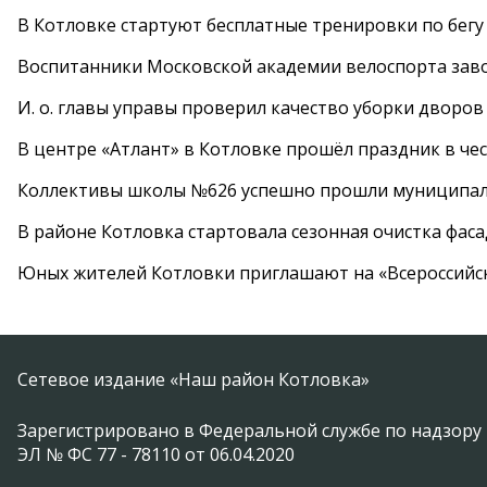
В Котловке стартуют бесплатные тренировки по бегу
Воспитанники Московской академии велоспорта заво
И. о. главы управы проверил качество уборки дворов
В центре «Атлант» в Котловке прошёл праздник в че
Коллективы школы №626 успешно прошли муниципаль
В районе Котловка стартовала сезонная очистка фас
Юных жителей Котловки приглашают на «Всероссийс
Сетевое издание «Наш район Котловка»
Зарегистрировано в Федеральной службе по надзору 
ЭЛ № ФС 77 - 78110 от 06.04.2020