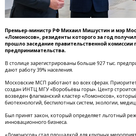
Премьер-министр РФ Михаил Мишустин и мэр Мос
«Ломоносов», резиденты которого за год получил
прошло заседание правительственной комиссии п
предпринимательства.
В столице зарегистрированы больше 927 тыс. предп
дают работу 39% населения.
Московские МСП работают во всех сферах. Приоритет
создан ИНТЦ МГУ «Воробьёвы горы». Центр строится 
возведен флагманский кластер «Ломоносов», которы
биотехнологий, беспилотных систем, экологии, медиц
Был принят закон, который определяет льготный реж
инновационного бизнеса.
«Ломоносов» стал площадкой для крупных мероприяти