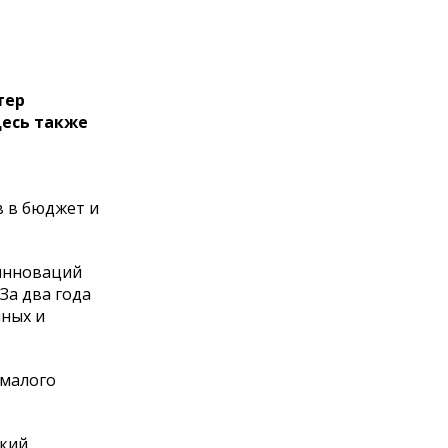
тер
десь также
в в бюджет и
 инноваций
За два года
нных и
 малого
ский