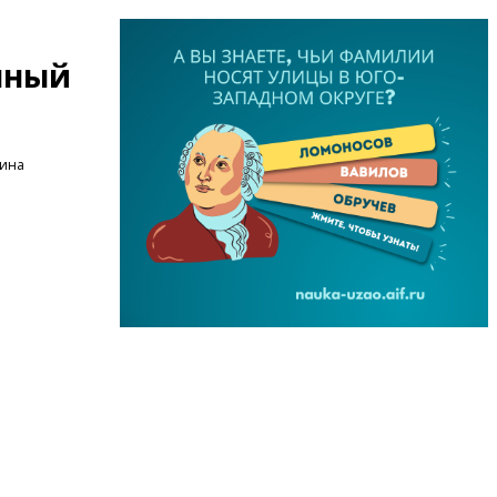
нный
нина