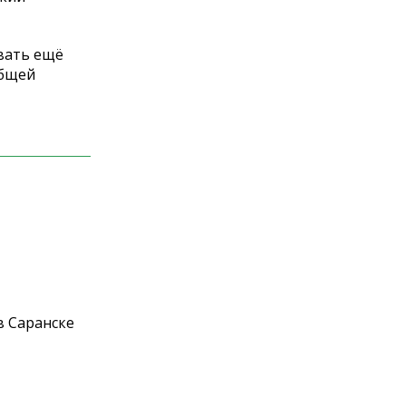
вать ещё
общей
в Саранске