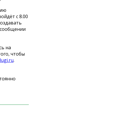
нию
ойдёт с 8.00
создавать
в сообщении
сь на
того, чтобы
ugi.ru
.
стоянно