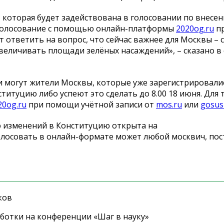
 которая будет задействована в голосовании по внесе
 голосование с помощью онлайн-платформы
2020og.ru
пр
т ответить на вопрос, что сейчас важнее для Москвы – 
величивать площади зелёных насаждений», – сказано 
ии могут жители Москвы, которые уже зарегистрировали
титуцию либо успеют это сделать до 8.00 18 июня. Для 
20og.ru
при помощи учётной записи от
mos.ru
или
gosusl
ю изменений в Конституцию открыта на
голосовать в онлайн-формате может любой москвич, по
ков
ботки на конференции «Шаг в науку»