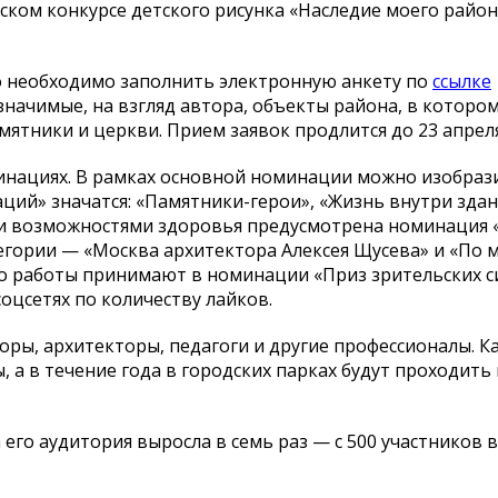
ском конкурсе детского рисунка
«
Наследие моего район
го необходимо заполнить электронную анкету по
ссылке
значимые, на
взгляд автора, объекты района, в
котором
амятники и
церкви. Прием заявок продлится до
23 апреля
нациях. В
рамках основной номинации можно изобраз
аций
»
значатся:
«
Памятники-герои
»
,
«
Жизнь внутри здан
и возможностями здоровья предусмотрена номинация
егории
—
«
Москва архитектора Алексея Щусева
»
и
«
По
м
но работы принимают в
номинации
«
Приз зрительских 
соцсетях по
количеству лайков.
оры, архитекторы, педагоги и
другие профессионалы. 
, а
в
течение года в
городских парках будут проходить
 его аудитория выросла в
семь раз
—
с
500 участников в