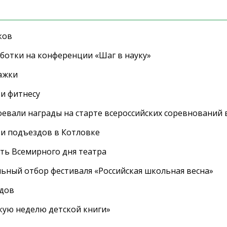
ков
ботки на конференции «Шаг в науку»
ажки
 и фитнесу
евали награды на старте всероссийских соревнований 
 и подъездов в Котловке
сть Всемирного дня театра
ный отбор фестиваля «Российская школьная весна»
адов
кую неделю детской книги»