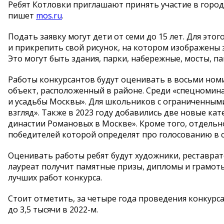
Ребят Котловки приглашают принять участие в
город
пишет
mos.ru
.
Подать заявку могут дети от
семи до
15 лет. Для это
и
прикрепить свой рисунок, на
котором изображены 
Это могут быть здания, парки, набережные, мосты, п
Работы конкурсантов будут оценивать в
восьми номи
объект, расположенный в
районе. Среди
«
спецномин
и
усадьбы Москвы
»
. Для школьников с
ограниченным
взгляд
»
. Также в
2023 году добавились две новые кат
династии Романовых в
Москве
»
. Кроме того, отдель
победителей которой определят про голосованию в
Оценивать работы ребят будут художники, реставрат
лауреат получит памятные призы, дипломы и
грамоты
лучших работ конкурса.
Стоит отметить, за
четыре года проведения конкурса
до
3,5 тысячи в
2022-м
.