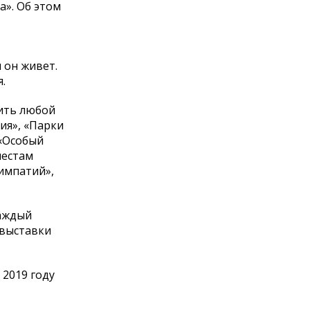
а
»
. Об
этом
 он
живет.
.
ить любой
ия
»
,
«
Парки
«
Особый
естам
симпатий
»
,
Каждый
 выставки
2019 году