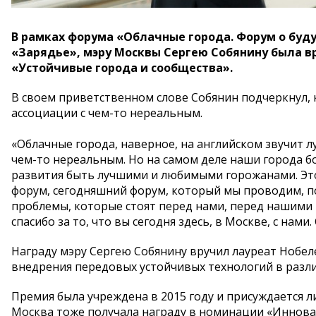
В рамках форума «Облачные города. Форум о буд
«Зарядье», мэру Москвы Сергею Собянину была вру
«Устойчивые города и сообщества».
В своем приветственном слове Собянин подчеркнул, 
ассоциации с чем-то нереальным.
«Облачные города, наверное, на английском звучит лу
чем-то нереальным. Но на самом деле наши города б
развития быть лучшими и любимыми горожанами. Это 
форум, сегодняшний форум, который мы проводим, п
проблемы, которые стоят перед нами, перед нашими 
спасибо за то, что вы сегодня здесь, в Москве, с нами
Награду мэру Сергею Собянину вручил лауреат Нобел
внедрения передовых устойчивых технологий в различ
Премия была учреждена в 2015 году и присуждается 
Москва тоже получала награду в номинации «Инновац