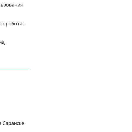
льзования
го робота-
ия,
в Саранске