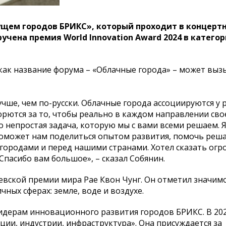
ущем городов БРИКС», который проходит в концерт
чена премия World Innovation Award 2024 в катего
как название форума – «Облачные города» – может выз
чше, чем по-русски. Облачные города ассоциируются у р
орются за то, чтобы реально в каждом направлении сво
непростая задача, которую мы с вами всеми решаем. Я
оможет нам поделиться опытом развития, помочь реша
городами и перед нашими странами. Хотел сказать огр
. Спасибо вам большое», – сказал Собянин.
евской премии мира Рае Квон Чунг. Он отметил значим
ных сферах: земле, воде и воздухе.
лидерам инновационного развития городов БРИКС. В 202
ии, индустрии, инфраструктура». Она присуждается за