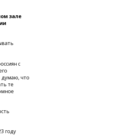
ном зале
рии
ывать
оссиян с
его
 думаю, что
ть те
омное
ость
3 году