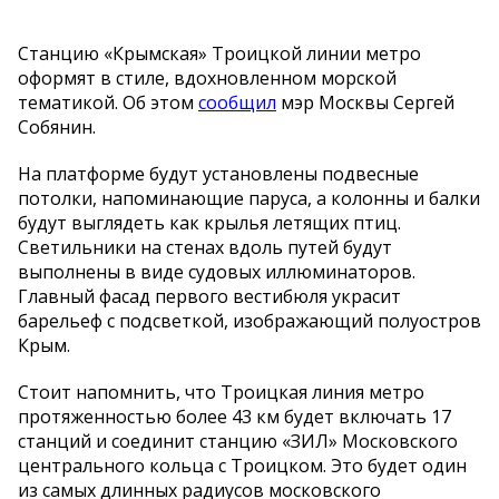
Станцию
«
Крымская
»
Троицкой линии метро
оформят в
стиле, вдохновленном морской
тематикой. Об
этом
сообщил
мэр Москвы Сергей
Собянин.
На
платформе будут установлены подвесные
потолки, напоминающие паруса, а
колонны и
балки
будут выглядеть как крылья летящих птиц.
Светильники на
стенах вдоль путей будут
выполнены в
виде судовых иллюминаторов.
Главный фасад первого вестибюля украсит
барельеф с
подсветкой, изображающий полуостров
Крым.
Стоит напомнить, что Троицкая линия метро
протяженностью более 43
км будет включать 17
станций и
соединит станцию
«
ЗИЛ
»
Московского
центрального кольца с
Троицком. Это будет один
из
самых длинных радиусов московского