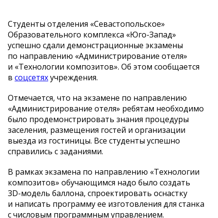
Студенты отделения
«
Севастопольское
»
Образовательного комплекса
«
Юго-Запад
»
успешно сдали демонстрационные экзамены
по
направлению
«
Администрирование отеля
»
и
«
Технологии композитов
»
. Об
этом сообщается
в
соцсетях
учреждения.
Отмечается, что на
экзамене по
направлению
«
Администрирование отеля
»
ребятам необходимо
было продемонстрировать знания процедуры
заселения, размещения гостей и
организации
выезда из
гостиницы. Все студенты успешно
справились с
заданиями.
В
рамках экзамена по
направлению
«
Технологии
композитов
»
обучающимся надо было создать
3D-модель
баллона, спроектировать оснастку
и
написать программу ее
изготовления для станка
с
числовым программным управлением.