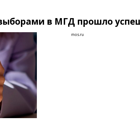
 выборами в МГД прошло успе
mos.ru