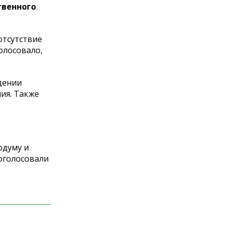
твенного
отсутствие
голосовало,
дении
ия. Также
рдуму и
оголосовали