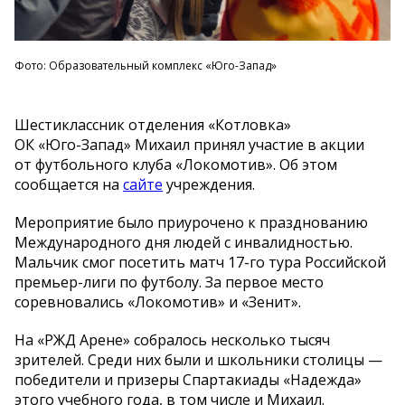
Фото: Образовательный комплекс «Юго-Запад»
Шестиклассник отделения
«
Котловка
»
ОК
«
Юго-Запад
»
Михаил принял участие в
акции
от
футбольного клуба
«
Локомотив
»
. Об
этом
сообщается на
сайте
учреждения.
Мероприятие было приурочено к
празднованию
Международного дня людей с
инвалидностью.
Мальчик смог посетить матч
17-го
тура Российской
премьер-лиги
по
футболу. За
первое место
соревновались
«
Локомотив
»
и
«
Зенит
»
.
На
«
РЖД Арене
»
собралось несколько тысяч
зрителей. Среди них были и
школьники столицы
—
победители и
призеры Спартакиады
«
Надежда
»
этого учебного года, в
том числе и
Михаил.