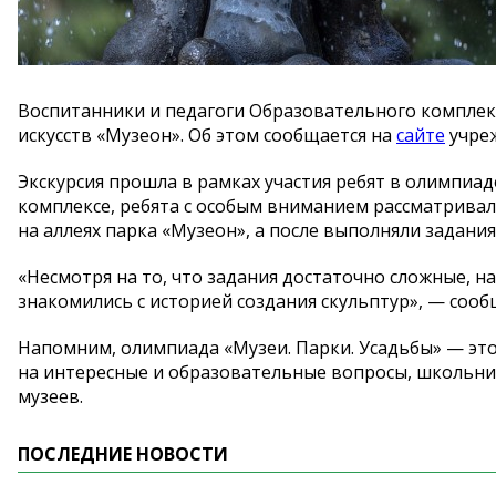
Воспитанники и
педагоги Образовательного компле
искусств
«
Музеон
»
. Об
этом сообщается на
сайте
учре
Экскурсия прошла в
рамках участия ребят в
олимпиа
комплексе, ребята с
особым вниманием рассматривал
на
аллеях парка
«
Музеон
»
, а
после выполняли задания
«
Несмотря на
то, что задания достаточно сложные, н
знакомились с
историей создания скульптур
»
,
—
сооб
Напомним, олимпиада
«
Музеи. Парки. Усадьбы
»
—
это
на
интересные и
образовательные вопросы, школьни
музеев.
ПОСЛЕДНИЕ НОВОСТИ