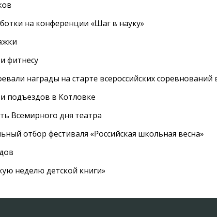
ков
ботки на конференции «Шаг в науку»
ажки
 и фитнесу
евали награды на старте всероссийских соревнований 
 и подъездов в Котловке
сть Всемирного дня театра
ный отбор фестиваля «Российская школьная весна»
адов
кую неделю детской книги»