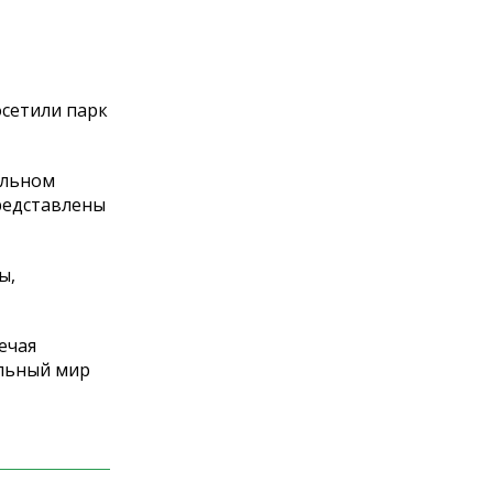
сетили парк
ельном
редставлены
ы,
ечая
ельный мир