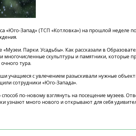
кса
«
Юго-Запад
»
(ТСП
«
Котловка
»
) на
прошлой неделе по
ждения.
де
«
Музеи. Парки. Усадьбы
»
. Как рассказали в
Образоват
и многочисленные скульптуры и
памятники, которые п
 очного тура.
аши учащиеся с
увлечением разыскивали нужные объект
щили сотрудники
«
Юго-Запада
»
.
 способ
по-новому
взглянуть на
посещение музеев. Отв
ки узнают много нового и
открывают для себя удивит