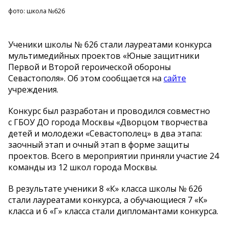
фото: школа №626
Ученики школы
№
626 стали лауреатами конкурса
мультимедийных проектов
«
Юные защитники
Первой и
Второй героической обороны
Севастополя
»
. Об
этом сообщается на
сайте
учреждения.
Конкурс был разработан и
проводился совместно
с
ГБОУ ДО
города Москвы
«
Дворцом творчества
детей и
молодежи
«
Севастополец
»
в
два этапа:
заочный этап и
очный этап в
форме защиты
проектов. Всего в
мероприятии приняли участие 24
команды из
12 школ города Москвы.
В
результате ученики 8
«
К
»
класса школы
№
626
стали лауреатами конкурса, а
обучающиеся 7
«
К
»
класса и
6
«
Г
»
класса стали дипломантами конкурса.