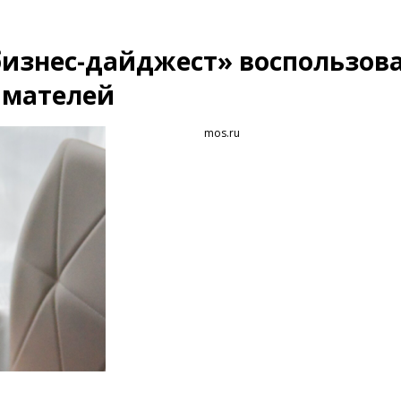
бизнес-дайджест» воспользов
имателей
mos.ru