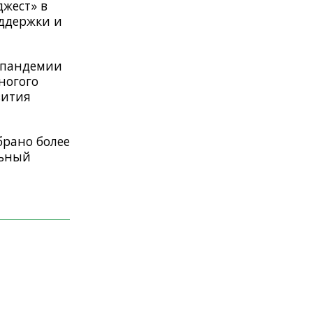
джест» в
оддержки и
д пандемии
ногого
вития
брано более
льный