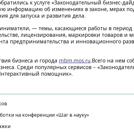
братились к услуге «Законодательный бизнес-дай
ную информацию об изменениях в законе, мерах п
я для запуска и развития дела.
риниматели, — темы, касающиеся работы в перио
ельстве, лицензирования, маркировки товаров и м
ента предпринимательства и инновационного раз
твия бизнеса и города
mbm.mos.ru
.
Всего на нем со
знеса. Среди популярных сервисов – «Законодате
«Интерактивный помощник».
ков
ботки на конференции «Шаг в науку»
ажки