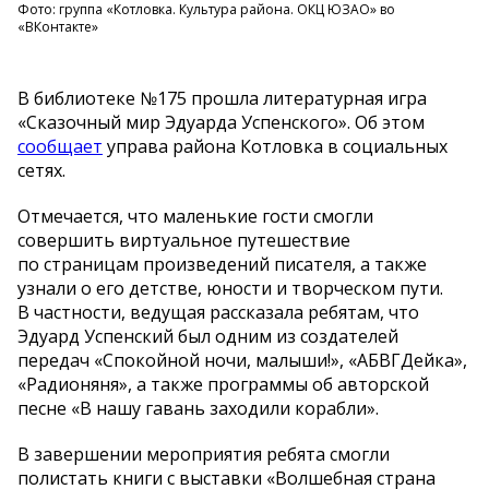
Фото: группа «Котловка. Культура района. ОКЦ ЮЗАО» во
«ВКонтакте»
В
библиотеке
№
175 прошла литературная игра
«
Сказочный мир Эдуарда Успенского
»
. Об
этом
сообщает
управа района Котловка в
социальных
сетях.
Отмечается, что маленькие гости смогли
совершить виртуальное путешествие
по
страницам произведений писателя, а
также
узнали о
его детстве, юности и
творческом пути.
В
частности, ведущая рассказала ребятам, что
Эдуард Успенский был одним из
создателей
передач
«
Спокойной ночи, малыши!
»
,
«
АБВГДейка
»
,
«
Радионяня
»
, а
также программы об
авторской
песне
«
В
нашу гавань заходили корабли
»
.
В
завершении мероприятия ребята смогли
полистать книги с
выставки
«
Волшебная страна