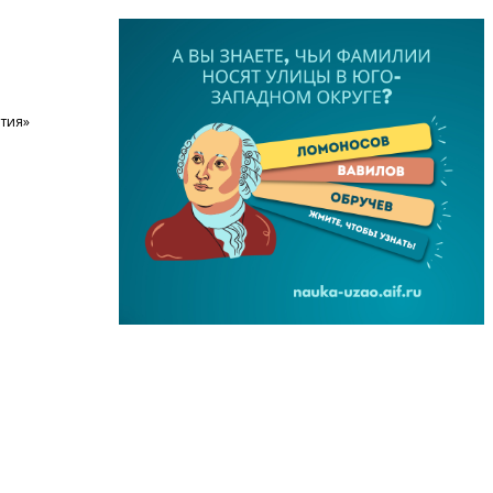
етия»