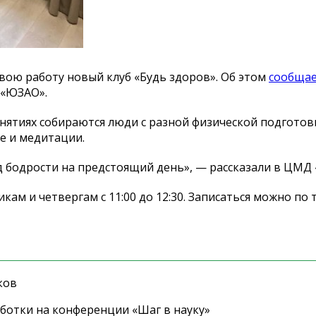
свою работу новый клуб
«
Будь здоров
»
. Об
этом
сообщае
«
ЮЗАО
»
.
нятиях собираются люди с
разной физической подготовк
е и
медитации.
д бодрости на
предстоящий день
»
,
—
рассказали в
ЦМД
икам и
четвергам с
11:00 до
12:30. Записаться можно по
ков
ботки на конференции «Шаг в науку»