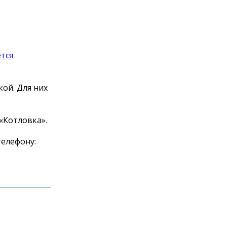
тся
ой. Для них
«
Котловка
»
.
телефону: