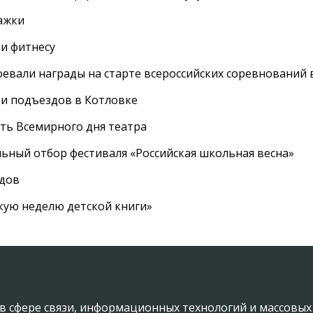
ажки
 и фитнесу
евали награды на старте всероссийских соревнований 
 и подъездов в Котловке
сть Всемирного дня театра
ный отбор фестиваля «Российская школьная весна»
адов
кую неделю детской книги»
в сфере связи, информационных технологий и массовы