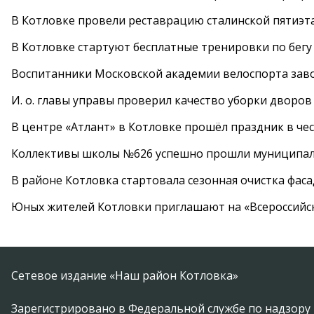
В Котловке провели реставрацию сталинской пятиэт
В Котловке стартуют бесплатные тренировки по бегу
Воспитанники Московской академии велоспорта заво
И. о. главы управы проверил качество уборки дворов
В центре «Атлант» в Котловке прошёл праздник в че
Коллективы школы №626 успешно прошли муниципаль
В районе Котловка стартовала сезонная очистка фас
Юных жителей Котловки приглашают на «Всероссийс
Сетевое издание «Наш район Котловка»
Зарегистрировано в Федеральной службе по надзору 