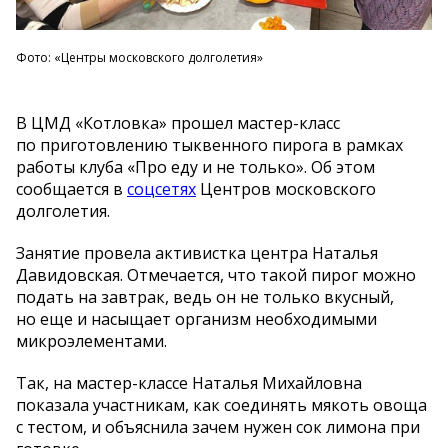
Фото: «Центры московского долголетия»
В
ЦМД
«
Котловка
»
прошел
мастер-класс
по
приготовлению тыквенного пирога в
рамках
работы клуба
«
Про еду и
не
только
»
. Об
этом
сообщается в
соцсетях
Центров московского
долголетия.
Занятие провела активистка центра Наталья
Давидовская. Отмечается, что такой пирог можно
подать на
завтрак, ведь он
не
только вкусный,
но
еще и
насыщает организм необходимыми
микроэлементами.
Так, на
мастер-классе
Наталья Михайловна
показала участникам, как соединять мякоть овоща
с
тестом, и
объяснила зачем нужен сок лимона при