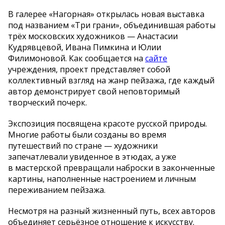
В
галерее
«
Нагорная
»
открылась новая выставка
под названием
«
Три грани
»
, объединившая работы
трёх московских художников
—
Анастасии
Кудрявцевой, Ивана Пимкина и
Юлии
Филимоновой. Как сообщается на
сайте
учреждения, проект представляет собой
коллективный взгляд на
жанр пейзажа, где каждый
автор демонстрирует свой неповторимый
творческий почерк.
Экспозиция посвящена красоте русской природы.
Многие работы были созданы во
время
путешествий по
стране
—
художники
запечатлевали увиденное в
этюдах, а
уже
в
мастерской превращали наброски в
законченные
картины, наполненные настроением и
личным
переживанием пейзажа.
Несмотря на
разный жизненный путь, всех авторов
объединяет серьёзное отношение к
искусству.