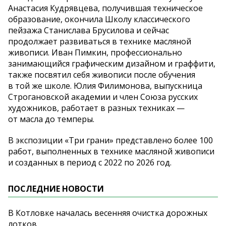
Анастасия Кудрявцева, получившая техническое
образование, окончила Школу классического
пейзажа Станислава Брусилова и
сейчас
продолжает развиваться в
технике масляной
живописи. Иван Пимкин, профессионально
занимающийся графическим дизайном и
граффити,
также посвятил себя живописи после обучения
в
той
же школе. Юлия Филимонова, выпускница
Строгановской академии и
член Союза русских
художников, работает в
разных техниках
—
от
масла до
темперы.
В
экспозиции
«
Три грани
»
представлено более 100
работ, выполненных в
технике масляной живописи
и
созданных в
период с
2022 по
2026 год.
ПОСЛЕДНИЕ НОВОСТИ
В Котловке началась весенняя очистка дорожных
лотков