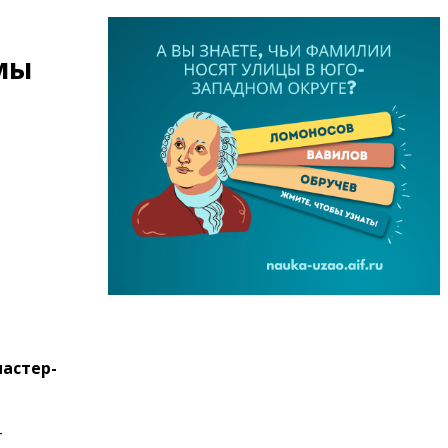
амы
мастер-
-