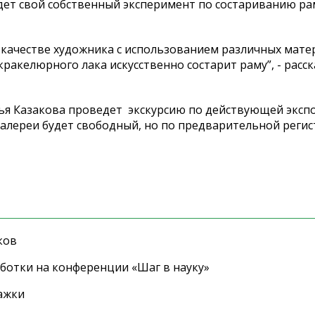
дет свой собственный эксперимент по состариванию ра
в качестве художника с использованием различных мате
кракелюрного лака искусственно состарит раму”, - расск
лья Казакова проведет экскурсию по действующей эксп
галереи будет свободный, но по предварительной реги
ков
ботки на конференции «Шаг в науку»
ажки