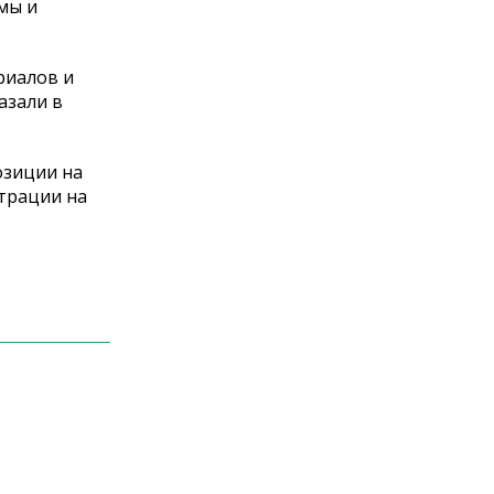
мы и
риалов и
азали в
озиции на
страции на