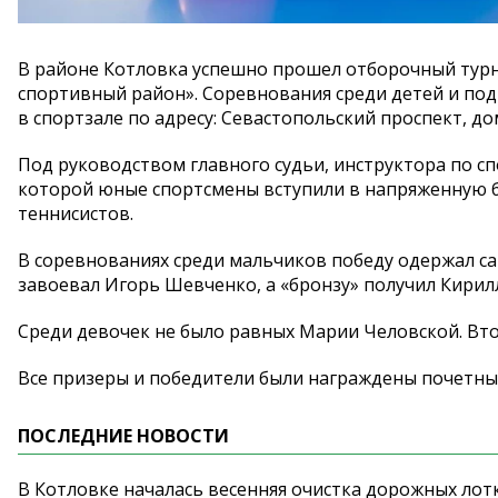
В
районе Котловка успешно прошел отборочный тур
спортивный район
»
. Соревнования среди детей и
под
в
спортзале по
адресу: Севастопольский проспект, дом
Под руководством главного судьи, инструктора по
сп
которой юные спортсмены вступили в
напряженную б
теннисистов.
В
соревнованиях среди мальчиков победу одержал с
завоевал Игорь Шевченко, а
«
бронзу
»
получил Кирил
Среди девочек не
было равных Марии Человской. Вто
Все призеры и
победители были награждены почетны
ПОСЛЕДНИЕ НОВОСТИ
В Котловке началась весенняя очистка дорожных лот