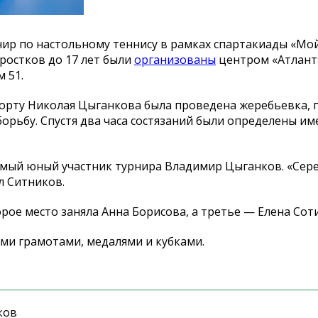
нир по
настольному теннису в
рамках спартакиады
«
Мо
ростков до
17 лет были
организованы
центром
«
Атлант
 51.
орту Николая Цыганкова была проведена жеребьевка, 
орьбу. Спустя два часа состязаний были определены им
амый юный участник турнира Владимир Цыганков.
«
Сер
л Ситников.
рое место заняла Анна Борисова, а
третье
—
Елена Соти
ми грамотами, медалями и
кубками.
ков