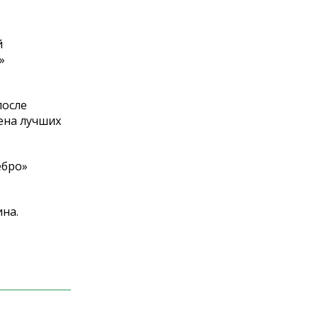
й
»
после
ена лучших
ебро
»
на.