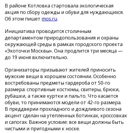
В
районе Котловка стартовала экологическая
акция по
сбору одежды и
обуви для нуждающихся.
Об
этом пишет
mos.ru
.
Инициатива проводится столичным
департаментом природопользования и
охраны
окружающей среды в
рамках городского проекта
«
Экоточки Москвы
»
. Она продлится три месяца
—
до
19 июня включительно.
Организаторы призывают жителей приносить
мужские вещи в
хорошем состоянии. Особенно
востребованы предметы гардероба от
50-го
размера: спортивные костюмы, свитеры, брюки,
рубашки, а
также куртки и
пальто. Что касается
обуви, то
принимаются модели от
42-го
размера.
В
преддверии прохладного и
дождливого сезона
акцент сделан на
утепленных ботинках, кроссовках
и
сапогах. Важное условие: все вещи должны быть
чистыми и
пригодными к
носке.