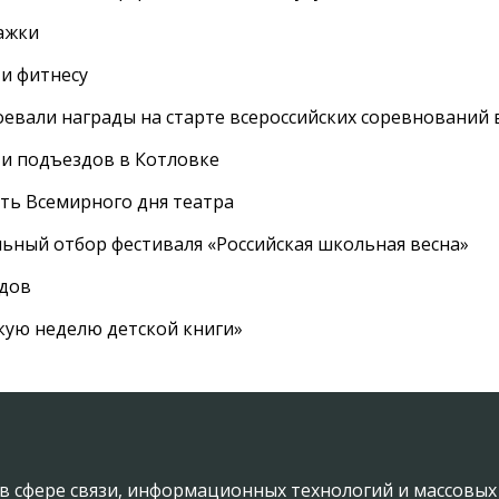
ажки
 и фитнесу
евали награды на старте всероссийских соревнований 
 и подъездов в Котловке
сть Всемирного дня театра
ный отбор фестиваля «Российская школьная весна»
адов
кую неделю детской книги»
в сфере связи, информационных технологий и массовы