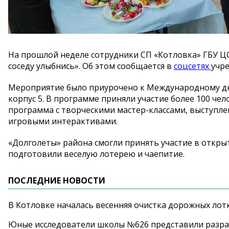
На
прошлой неделе сотрудники СП
«
Котловка
»
ГБУ Ц
соседу улыбнись
»
. Об
этом сообщается в
соцсетях
учр
Мероприятие было приурочено к
Международному дн
корпус 5. В
программе приняли участие более 100 чел
программа с
творческими
мастер-классами
, выступл
игровыми интерактивами.
«
Долголеты
»
района смогли принять участие в
откры
подготовили веселую лотерею и
чаепитие.
ПОСЛЕДНИЕ НОВОСТИ
В Котловке началась весенняя очистка дорожных лот
Юные исследователи школы №626 представили разра