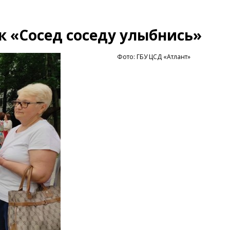
к «Сосед соседу улыбнись»
Фото: ГБУ ЦСД «Атлант»