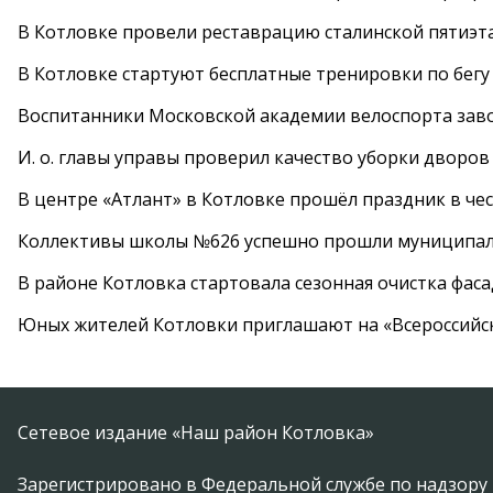
В Котловке провели реставрацию сталинской пятиэт
В Котловке стартуют бесплатные тренировки по бегу
Воспитанники Московской академии велоспорта заво
И. о. главы управы проверил качество уборки дворов
В центре «Атлант» в Котловке прошёл праздник в че
Коллективы школы №626 успешно прошли муниципаль
В районе Котловка стартовала сезонная очистка фас
Юных жителей Котловки приглашают на «Всероссийс
Сетевое издание «Наш район Котловка»
Зарегистрировано в Федеральной службе по надзору 