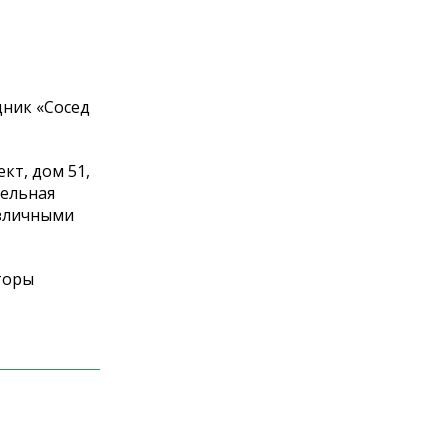
дник
«
Сосед
кт, дом 51,
тельная
зличными
торы