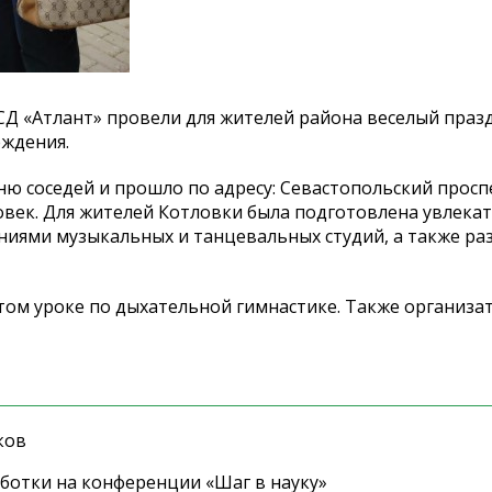
СД
«
Атлант
»
провели для жителей района веселый праз
еждения.
ю соседей и
прошло по
адресу: Севастопольский проспе
овек. Для жителей Котловки была подготовлена увлека
ениями музыкальных и
танцевальных студий, а
также ра
том уроке по
дыхательной гимнастике. Также организа
ков
ботки на конференции «Шаг в науку»