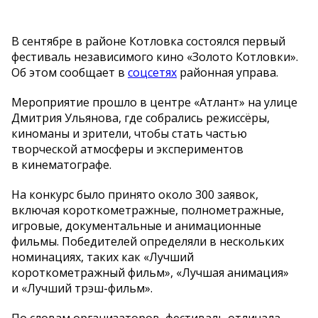
В
сентябре в
районе Котловка состоялся первый
фестиваль независимого кино
«
Золото Котловки
»
.
Об
этом сообщает в
соцсетях
районная управа.
Мероприятие прошло в
центре
«
Атлант
»
на
улице
Дмитрия Ульянова, где собрались режиссёры,
киноманы и
зрители, чтобы стать частью
творческой атмосферы и
экспериментов
в
кинематографе.
На
конкурс было принято около 300 заявок,
включая короткометражные, полнометражные,
игровые, документальные и
анимационные
фильмы. Победителей определяли в
нескольких
номинациях, таких как
«
Лучший
короткометражный фильм
»
,
«
Лучшая анимация
»
и
«
Лучший
трэш-фильм
»
.
По
словам организаторов, фестиваль отличала