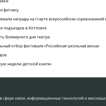
ажки
 и фитнесу
евали награды на старте всероссийских соревнований 
 и подъездов в Котловке
сть Всемирного дня театра
ный отбор фестиваля «Российская школьная весна»
адов
кую неделю детской книги»
в сфере связи, информационных технологий и массовы