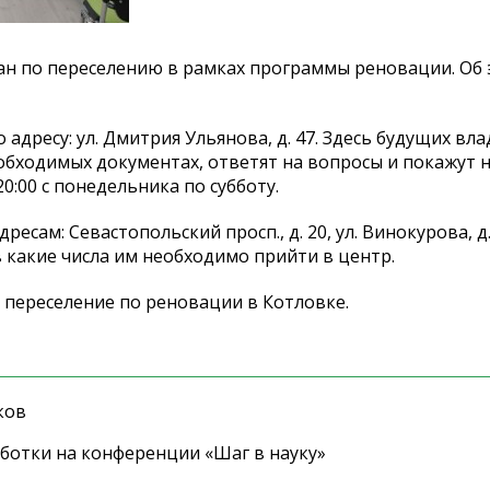
ан по
переселению в
рамках программы реновации. Об
о
адресу: ул.
Дмитрия Ульянова, д. 47. Здесь будущих вл
обходимых документах, ответят на
вопросы и
покажут н
20:00 с
понедельника по
субботу.
дресам: Севастопольский просп., д. 20, ул. Винокурова, д. 
в
какие числа им
необходимо прийти в
центр.
 переселение по
реновации в
Котловке.
ков
ботки на конференции «Шаг в науку»