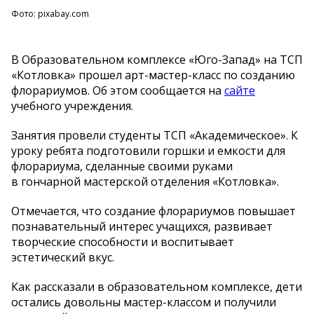
Фото: pixabay.com
В
Образовательном комплексе
«
Юго-Запад
»
на
ТСП
«
Котловка
»
прошел
арт-мастер-класс
по
созданию
флорариумов. Об
этом сообщается на
сайте
учебного учреждения.
Занятия провели студенты ТСП
«
Академическое
»
. К
уроку ребята подготовили горшки и
емкости для
флорариума, сделанные своими руками
в
гончарной мастерской отделения
«
Котловка
»
.
Отмечается, что создание флорариумов повышает
познавательный интерес учащихся, развивает
творческие способности и
воспитывает
эстетический вкус.
Как рассказали в
образовательном комплексе, дети
остались довольны
мастер-классом
и
получили