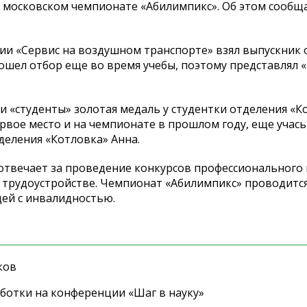
московском чемпионате
«
Абилимпикс
»
. Об
этом сообщ
ции
«
Сервис на
воздушном транспорте
»
взял выпускник 
ошел отбор еще во
время учебы, поэтому представлял
«
ии
«
студенты
»
золотая медаль у
студентки отделения
«
К
рвое место и
на
чемпионате в
прошлом году, еще учась
тделения
«
Котловка
»
Анна.
отвечает за
проведение конкурсов профессионального 
трудоустройстве. Чемпионат
«
Абилимпикс
»
проводится
ей с
инвалидностью.
ков
ботки на конференции «Шаг в науку»