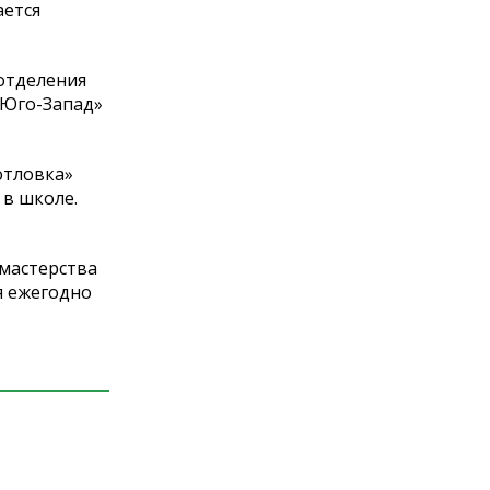
ается
отделения
Юго-Запад
»
отловка
»
 в
школе.
мастерства
 ежегодно