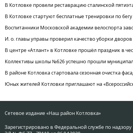
В Котловке провели реставрацию сталинской пятиэт
В Котловке стартуют бесплатные тренировки по бегу
Воспитанники Московской академии велоспорта заво
И. о. главы управы проверил качество уборки дворов
В центре «Атлант» в Котловке прошёл праздник в че
Коллективы школы №626 успешно прошли муниципаль
В районе Котловка стартовала сезонная очистка фас
Юных жителей Котловки приглашают на «Всероссийс
Сетевое издание «Наш район Котловка»
Зарегистрировано в Федеральной службе по надзору 