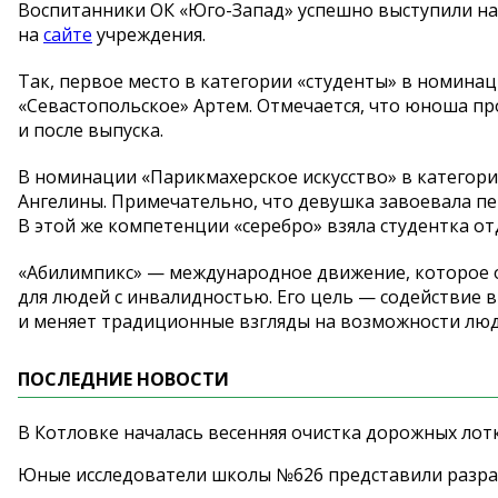
Воспитанники ОК
«
Юго-Запад
»
успешно выступили на
на
сайте
учреждения.
Так, первое место в
категории
«
студенты
»
в
номина
«
Севастопольское
»
Артем. Отмечается, что юноша пр
и
после выпуска.
В
номинации
«
Парикмахерское искусство
»
в
категор
Ангелины. Примечательно, что девушка завоевала пе
В
этой
же компетенции
«
серебро
»
взяла студентка о
«
Абилимпикс
»
—
международное движение, которое 
для людей с
инвалидностью. Его цель
—
содействие в
и
меняет традиционные взгляды на
возможности люд
ПОСЛЕДНИЕ НОВОСТИ
В Котловке началась весенняя очистка дорожных лот
Юные исследователи школы №626 представили разра