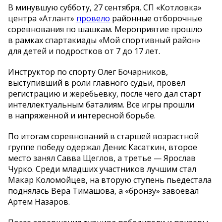
В
минувшую субботу, 27 сентября, СП
«
Котловка
»
центра
«
Атлант
»
провело
районные отборочные
соревнования по
шашкам. Мероприятие прошло
в
рамках спартакиады
«
Мой спортивный район
»
для детей и
подростков от
7 до
17 лет.
Инструктор по
спорту Олег Бочарников,
выступивший в
роли главного судьи, провел
регистрацию и
жеребьевку, после чего дал старт
интеллектуальным баталиям. Все игры прошли
в
напряженной и
интересной борьбе.
По
итогам соревнований в
старшей возрастной
группе победу одержал Денис Касаткин, второе
место занял Савва Щеглов, а
третье
—
Ярослав
Чурко. Среди младших участников лучшим стал
Макар Коломойцев, на
вторую ступень пьедестала
поднялась Вера Тимашова, а
«
бронзу
»
завоевал
Артем Назаров.