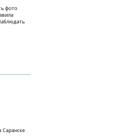
ть фото
бавила
 Наблюдать
в Саранске