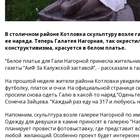
В столичном районе Котловка скульптуру возле 
ее наряда. Теперь Галатея Нагорная, так окрест
конструктивизма, красуется в белом платье.
“Белое платье для Гали Нагорной принесла жительниц
газеты “АиФ За Калужской заставой”, - рассказали в г
На прошлой неделе жители района Котловки увидели
футболку, платок и очки. На официальной странице 
просили снова одеть Галю в какой-то наряд.“Оденьте
Сонечка Зайцева. “Каждый раз еду на 317 и любуюсь 
Напомним, скульптура возле галереи Нагорной по име
Одежду для девушки в камне приносят в галерею “Наг
планирует провести фотовыставку, где представит в
любой желающий. Особенно проект будет интересен