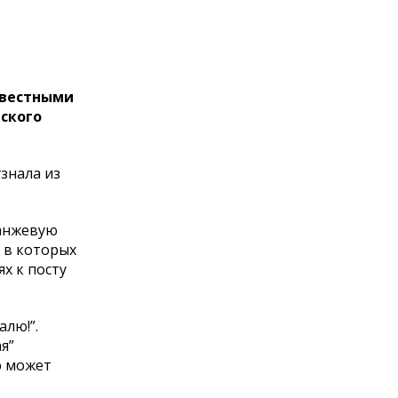
звестными
тского
узнала из
ранжевую
 в которых
х к посту
алю!”.
я”
ю может