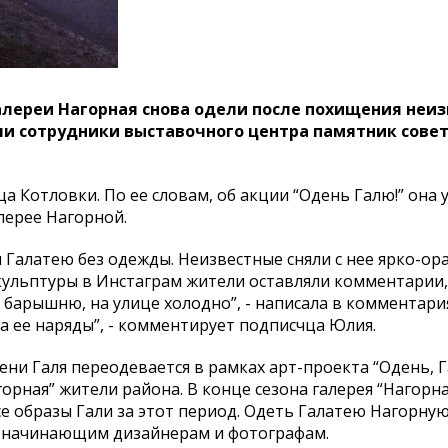
галереи Нагорная снова одели после похищения неи
или сотрудники выставочного центра памятник сове
а Котловки. По ее словам, об акции “Одень Галю!” она 
алерее Нагорной.
 Галатею без одежды. Неизвестные сняли с нее ярко-о
скульптуры в Инстаграм жители оставляли комментарии,
 барышню, на улице холодно”, - написала в комментария
на ее наряды”, - комментирует подписчца Юлия.
ни Галя переодевается в рамках арт-проекта “Одень, Г
орная” жители района. В конце сезона галерея “Нагорна
се образы Гали за этот период. Одеть Галатею Нагорну
 начинающим дизайнерам и фотографам.