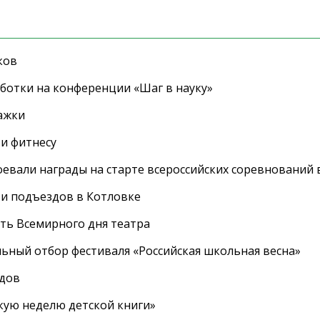
ков
ботки на конференции «Шаг в науку»
ажки
 и фитнесу
евали награды на старте всероссийских соревнований 
 и подъездов в Котловке
сть Всемирного дня театра
ный отбор фестиваля «Российская школьная весна»
адов
кую неделю детской книги»