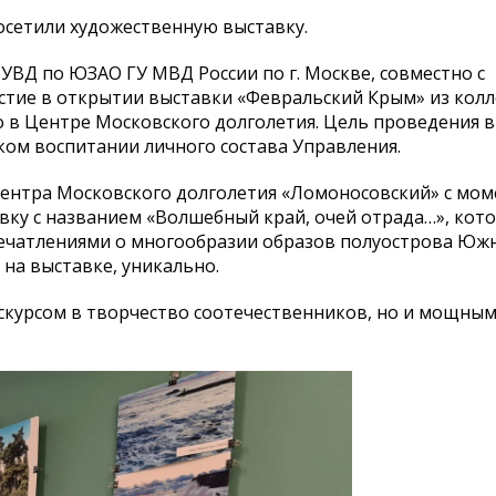
сетили художественную выставку.
ВД по ЮЗАО ГУ МВД России по г. Москве, совместно с
стие в открытии выставки «Февральский Крым» из кол
в Центре Московского долголетия. Цель проведения 
ком воспитании личного состава Управления.
нтра Московского долголетия «Ломоносовский» с мом
вку с названием «Волшебный край, очей отрада…», кот
 впечатлениями о многообразии образов полуострова Юж
на выставке, уникально.
кскурсом в творчество соотечественников, но и мощны