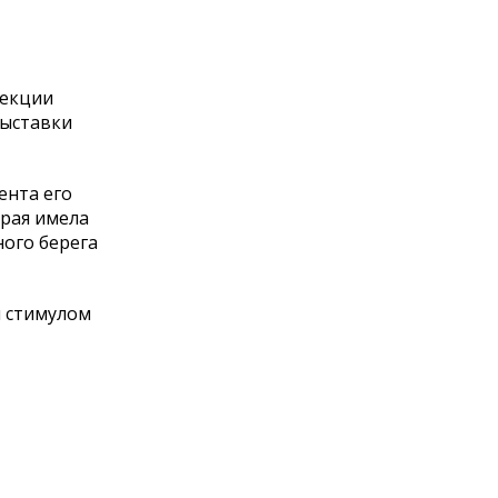
лекции
выставки
ента его
орая имела
ного берега
м стимулом