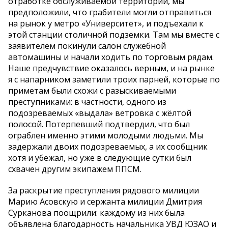
отработке обслуживаемой территории, мы
предположили, что грабители могли отправиться
на рынок у метро «Университет», и подъехали к
этой станции столичной подземки. Там мы вместе с
заявителем покинули салон служебной
автомашины и начали ходить по торговым рядам.
Наше предчувствие оказалось верным, и на рынке
я с напарником заметили троих парней, которые по
приметам были схожи с разыскиваемыми
преступниками: в частности, одного из
подозреваемых «выдала» ветровка с жёлтой
полосой. Потерпевший подтвердил, что был
ограблен именно этими молодыми людьми. Мы
задержали двоих подозреваемых, а их сообщник
хотя и убежал, но уже в следующие сутки был
схвачен другим экипажем ППСМ.
За раскрытие преступления рядового милиции
Марию Асовскую и сержанта милиции Дмитрия
Сурканова поощрили: каждому из них была
объявлена благодарность начальника УВД ЮЗАО и