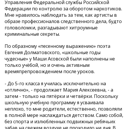
Управления Федеральной службы Российской
Федерации по контролю за оборотом наркотиков.
Мне нравилось наблюдать за тем, как артисты в
образе профессионалов следственного дела, будто
головоломки, разгадывают хитроумные
криминальные секреты.
По образному «песенному выражению» поэта
Евгения Долматовского, «школьные годы
чудесные» у Маши Асовской были наполнены не
только учёбой, но и очень активным
времяпрепровождением после уроков.
- До 5-го класса я училась исключительно на
«отлично», - продолжает Мария Алексеевна, - а
затем - только на пятёрки и четвёрки. Поскольку
школьную учебную программу я усваивала
неплохо, то мне родители, естественно, позволяли
в полной мере наслаждаться детством. Само собой,
без спорта и излюбленных подвижных ребячьих
забав на свежем воздухе не проходило ни дня. В