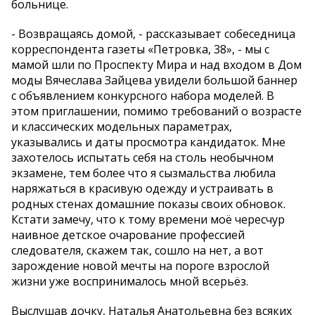
больнице.
- Возвращаясь домой, - рассказывает собеседница
корреспондента газеты «Петровка, 38», - мы с
мамой шли по Проспекту Мира и над входом в Дом
моды Вячеслава Зайцева увидели большой баннер
с объявлением конкурсного набора моделей. В
этом приглашении, помимо требований о возрасте
и классических модельных параметрах,
указывались и даты просмотра кандидаток. Мне
захотелось испытать себя на столь необычном
экзамене, тем более что я сызмальства любила
наряжаться в красивую одежду и устраивать в
родных стенах домашние показы своих обновок.
Кстати замечу, что к тому времени моё чересчур
наивное детское очарование профессией
следователя, скажем так, сошло на нет, а вот
зарождение новой мечты на пороге взрослой
жизни уже воспринималось мной всерьёз.
Выслушав дочку, Наталья Анатольевна без всяких