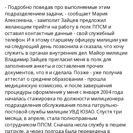
- Подробно поведав про выполняемые этим
подразделением задачи, - сообщает Мария
Алексеевна, - замполит Зайцев предложил
желающим прийти на работу в полк ППСМ и
оставил контактные данные - свой служебный
телефон. И я этому старшему офицеру милиции уже
на следующий день позвонила и сказала, что хочу
служить в органах внутренних дел. Майор милиции
Владимир Зайцев пригласил меня в полк для
заполнения анкеты и составления прочих
документов, что я и сделала. Позже - уже получив
аттестат о среднем образовании - прошла
медицинскую комиссию, и после завершения
процедуры оформления у меня с января 2004 года
началась стажировка по должности милиционера
подразделения обслуживания полка патрульно-
постовой службы милиции УВД ЮЗАО. Спустя три
месяца, в апреле, стала полноправным
сотрудником ППСМ. Сначала несла службу в пешем
патруле, а через полгода была переведена в