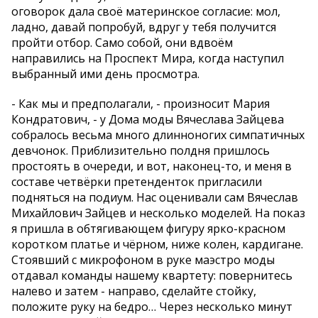
оговорок дала своё материнское согласие: мол,
ладно, давай попробуй, вдруг у тебя получится
пройти отбор. Само собой, они вдвоём
направились на Проспект Мира, когда наступил
выбранный ими день просмотра.
- Как мы и предполагали, - произносит Мария
Кондратович, - у Дома моды Вячеслава Зайцева
собралось весьма много длинноногих симпатичных
девчонок. Приблизительно полдня пришлось
простоять в очереди, и вот, наконец-то, и меня в
составе четвёрки претенденток пригласили
подняться на подиум. Нас оценивали сам Вячеслав
Михайлович Зайцев и несколько моделей. На показ
я пришла в обтягивающем фигуру ярко-красном
коротком платье и чёрном, ниже колен, кардигане.
Стоявший с микрофоном в руке маэстро моды
отдавал команды нашему квартету: повернитесь
налево и затем - направо, сделайте стойку,
положите руку на бедро… Через несколько минут