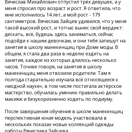
Вячеслав Михайлович отпустил трёх девушек, а у
меня спросил про возраст и рост. Я ответила, что
мне исполнилось 14 лет, а мой рост - 179
сантиметров. Вячеслав Зайцев удивился, что у меня
такой высокий рост, и тотчас вынес свой вердикт:
дескать, всё, будешь здесь заниматься, сейчас
подойди к нашим девочкам, и они тебя запишут на
занятия в школу манекенщиц при Доме моды. В
общем, я стала два раза в неделю ездить на
занятия, каждое из которых длилось несколько
часов. Точнее говоря, на занятия в школу
манекенщиц меня отвозили родители. Там я
полгода старательно изучала всё относящееся к
«модной науке», в том числе постигала актёрское
мастерство, обучалась умению правильно делать
макияж и безукоризненно ходить по подиуму.
После завершения обучения в школе манекенщиц
перспективная юная модель участвовала в
нескольких показах новых коллекций одежды
работы Вячеслава Зайцева.