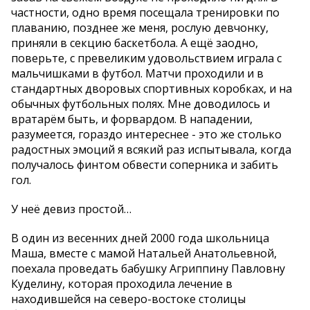
частности, одно время посещала тренировки по
плаванию, позднее же меня, рослую девчонку,
приняли в секцию баскетбола. А ещё заодно,
поверьте, с превеликим удовольствием играла с
мальчишками в футбол. Матчи проходили и в
стандартных дворовых спортивных коробках, и на
обычных футбольных полях. Мне доводилось и
вратарём быть, и форвардом. В нападении,
разумеется, гораздо интереснее - это же столько
радостных эмоций я всякий раз испытывала, когда
получалось финтом обвести соперника и забить
гол.
У неё девиз простой…
В один из весенних дней 2000 года школьница
Маша, вместе с мамой Натальей Анатольевной,
поехала проведать бабушку Агриппину Павловну
Куделину, которая проходила лечение в
находившейся на северо-востоке столицы