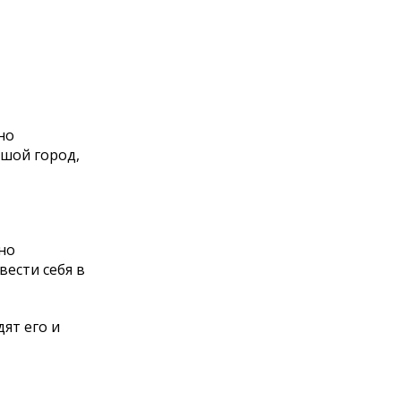
но
ьшой город,
но
ести себя в
ят его и