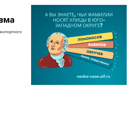
изма
ранспортного