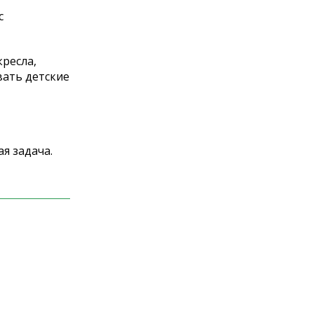
с
кресла,
вать детские
я задача.