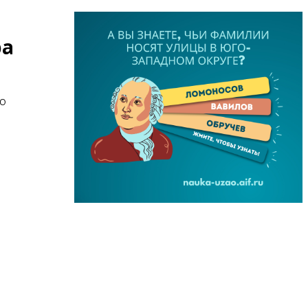
ра
АО