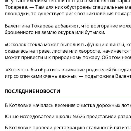
«С установлением тёплой погоды в московских парка
Токарева. — Там для них обустроены специальные ма
площадки, то существует риск возникновения пожара
Валентина Токарева добавляет, что возгорание мож
брошенного на землю окурка или бутылки.
«Осколок стекла может выполнять функцию линзы, кон
оказалась на траве, листве или хворосте, начинается
может привести и к природному пожару. Об этом не
«Хотелось бы обратить внимание родителей беседы с
игр со спичками очень важны», — подытожила Вален
ПОСЛЕДНИЕ НОВОСТИ
В Котловке началась весенняя очистка дорожных лот
Юные исследователи школы №626 представили разра
В Котловке провели реставрацию сталинской пятиэт