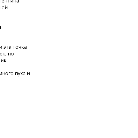
алентина
ной
и
и эта точка
ёк, но
ик.
иного пуха и