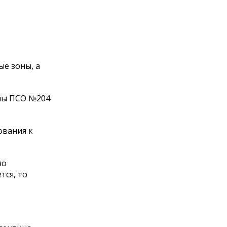
ые зоны, а
ппы ПСО №204
ования к
но
тся, то