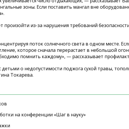
х увеличивается число отдыхающих, — рассказывает В
нгальные зоны. Если поставить мангал вне оборудован
».
ет произойти из-за нарушения требований безопасност
центрируя поток солнечного света в одном месте. Есл
 тление, которое сначала перерастает в небольшой огон
обходимо помнить каждому», — рассказывает профилакт
 детьми о недопустимости поджога сухой травы, топол
тина Токарева.
ков
ботки на конференции «Шаг в науку»
ажки