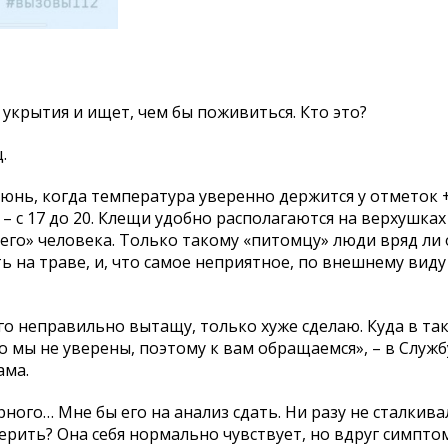
з укрытия и ищет, чем бы поживиться. Кто это?
.
нь, когда температура уверенно держится у отметок +
 – с 17 до 20. Клещи удобно располагаются на верхушка
оего» человека. Только такому «питомцу» люди вряд ли
 на траве, и, что самое неприятное, по внешнему виду
его неправильно вытащу, только хуже сделаю. Куда в так
 мы не уверены, поэтому к вам обращаемся», – в Служб
ама.
ирного… Мне бы его на анализ сдать. Ни разу не сталкив
верить? Она себя нормально чувствует, но вдруг симпто