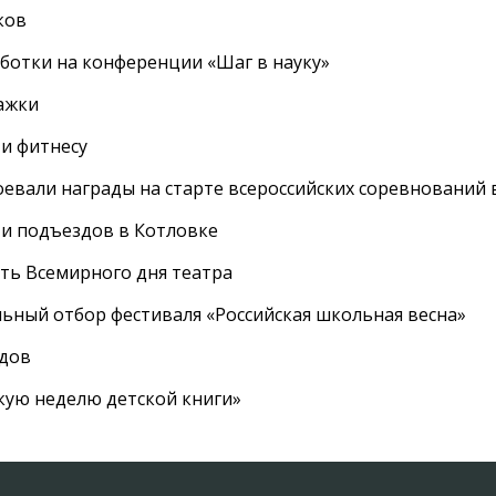
ков
ботки на конференции «Шаг в науку»
ажки
 и фитнесу
евали награды на старте всероссийских соревнований 
 и подъездов в Котловке
сть Всемирного дня театра
ный отбор фестиваля «Российская школьная весна»
адов
кую неделю детской книги»