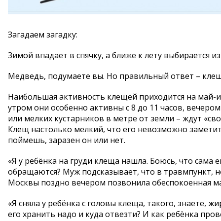
Загадаем загадку:
Зимой впадает в спячку, а ближе к лету выбирается и
Медведь, подумаете вы. Но правильный ответ – клещ
Наибольшая активность клещей приходится на май-ию
утром они особенно активны с 8 до 11 часов, вечером
или мелких кустарников в метре от земли – ждут «св
Клещ настолько мелкий, что его невозможно заметить
поймешь, заразен он или нет.
«Я у ребёнка на груди клеща нашла. Боюсь, что сама 
обращаются? Муж подсказывает, что в травмпункт, но
Москвы поздно вечером позвонила обеспокоенная м
«Я сняла у ребёнка с головы клеща, такого, знаете, ж
его хранить надо и куда отвезти? И как ребёнка про