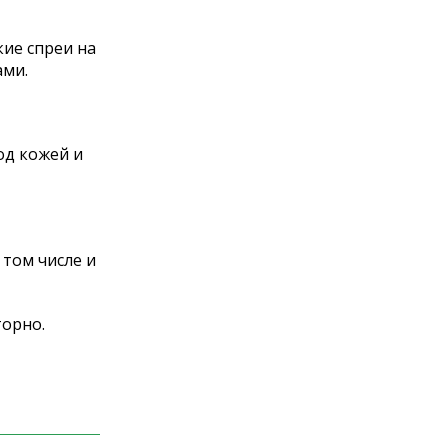
ие спреи на
ами.
од кожей и
 том числе и
торно.