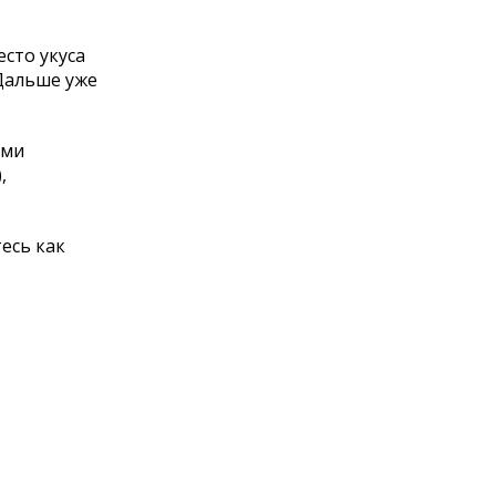
есто укуса
 Дальше уже
ами
,
тесь как