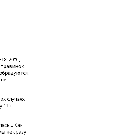
18-20°С,
х травинок
 обрадуются.
 не
их случаях
у 112
алась… Как
мы не сразу