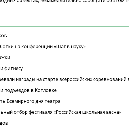
а водных объектах, незамедлительно сообщите об этом 
ков
ботки на конференции «Шаг в науку»
ажки
 и фитнесу
евали награды на старте всероссийских соревнований 
 и подъездов в Котловке
сть Всемирного дня театра
ный отбор фестиваля «Российская школьная весна»
адов