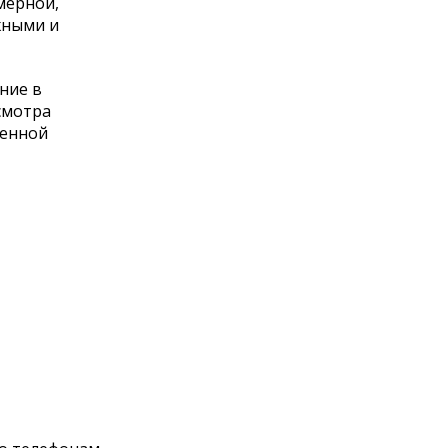
мерной,
жными и
ние в
смотра
венной