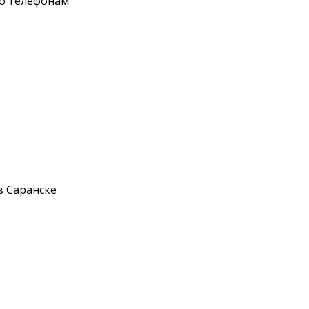
по телефонам
в Саранске