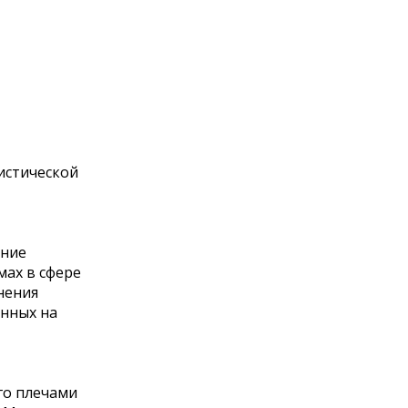
истической
ание
ах в сфере
нения
енных на
го плечами