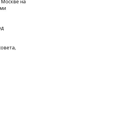
 Москве на
ями
од
совета,