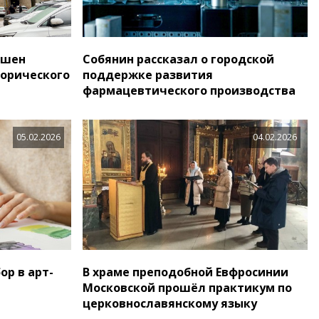
ршен
Собянин рассказал о городской
орического
поддержке развития
фармацевтического производства
05.02.2026
04.02.2026
р в арт-
В храме преподобной Евфросинии
Московской прошёл практикум по
церковнославянскому языку