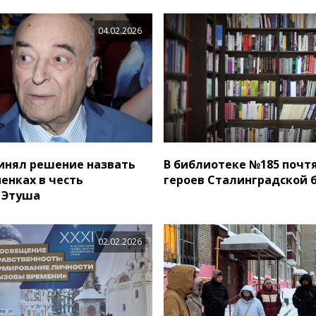
04.02.2026
инял решение назвать
В библиотеке №185 почт
енках в честь
героев Сталинградской 
 Этуша
02.02.2026