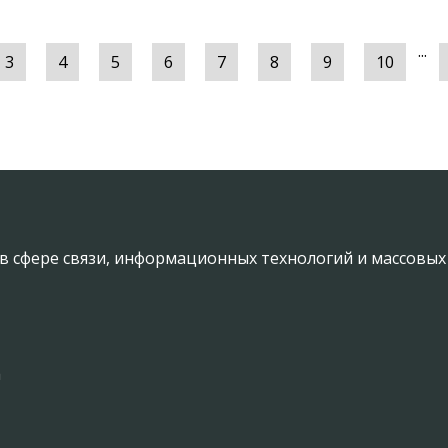
...
3
4
5
6
7
8
9
10
в сфере связи, информационных технологий и массовы
а