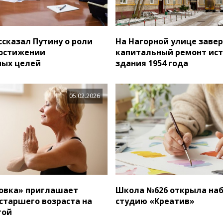
ссказал Путину о роли
На Нагорной улице заве
достижении
капитальный ремонт ист
ных целей
здания 1954 года
05.02.2026
овка» приглашает
Школа №626 открыла набо
старшего возраста на
студию «Креатив»
гой