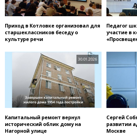
Приход в Котловке организовал для
Педагог шк
старшеклассников беседу о
участие в 
культуре речи
«Просвещен
30.01.2026
Капитальный ремонт вернул
Сергей Соб
исторический облик дому на
развитии а
Нагорной улице
Москве