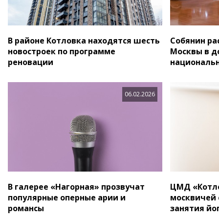
В районе Котловка находятся шесть
Собянин ра
новостроек по программе
Москвы в 
реновации
националь
06.02.2026
В галерее «Нагорная» прозвучат
ЦМД «Котл
популярные оперные арии и
москвичей 
романсы
занятия йо