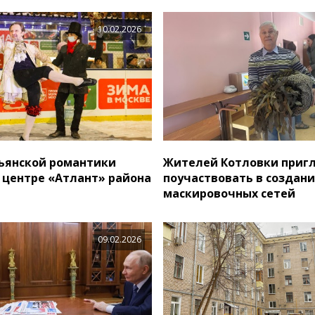
10.02.2026
ьянской романтики
Жителей Котловки при
в центре «Атлант» района
поучаствовать в создан
маскировочных сетей
09.02.2026