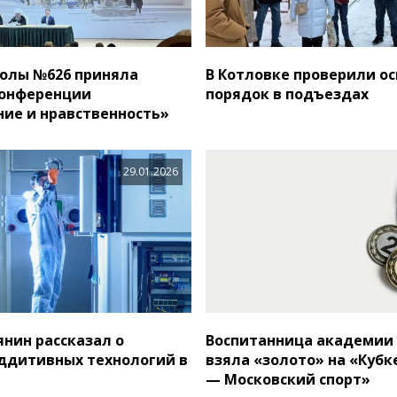
олы №626 приняла
В Котловке проверили о
конференции
порядок в подъездах
ие и нравственность»
29.01.2026
янин рассказал о
Воспитанница академии
ддитивных технологий в
взяла «золото» на «Кубк
— Московский спорт»