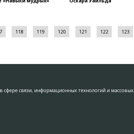
е «Навыки мудрых»
Оскара Уайльда
7
118
119
120
121
122
123
в сфере связи, информационных технологий и массовы
а