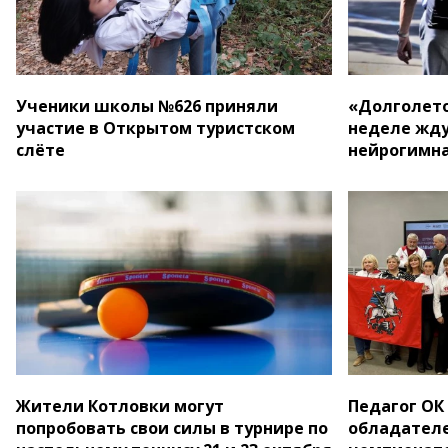
Ученики школы №626 приняли
«Долголето
участие в Открытом туристском
неделе жду
слёте
нейрогимна
Жители Котловки могут
Педагог ОК
попробовать свои силы в турнире по
обладател