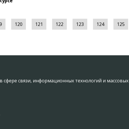
курсе
9
120
121
122
123
124
125
в сфере связи, информационных технологий и массовы
а