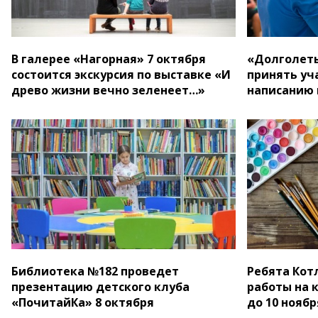
В галерее «Нагорная» 7 октября
«Долголеты
состоится экскурсия по выставке «И
принять уча
древо жизни вечно зеленеет…»
написанию 
Библиотека №182 проведет
Ребята Кот
презентацию детского клуба
работы на 
«ПочитайКа» 8 октября
до 10 ноябр