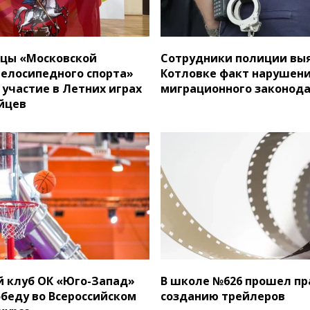
цы «Московской
Сотрудники полиции вы
елосипедного спорта»
Котловке факт нарушен
участие в Летних играх
миграционного законод
йцев
 клуб ОК «Юго-Запад»
В школе №626 прошел пр
беду во Всероссийском
созданию трейлеров