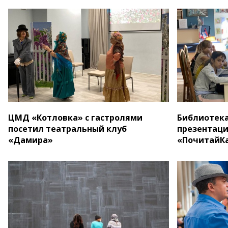
ЦМД «Котловка» с гастролями
Библиотека
посетил театральный клуб
презентаци
«Дамира»
«ПочитайК