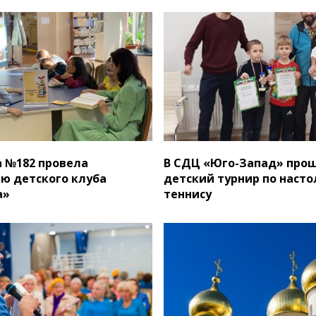
 №182 провела
В СДЦ «Юго-Запад» про
ю детского клуба
детский турнир по наст
а»
теннису