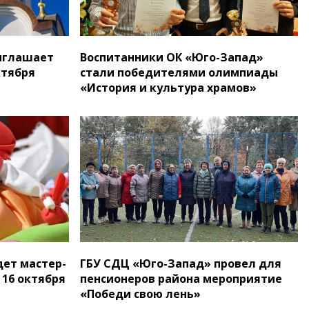
иглашает
Воспитанники ОК «Юго-Запад»
ктября
стали победителями олимпиады
«История и культура храмов»
дет мастер-
ГБУ СДЦ «Юго-Запад» провел для
 16 октября
пенсионеров района мероприятие
«Победи свою лень»