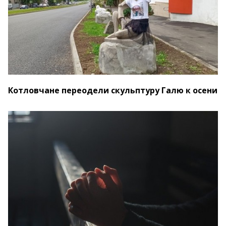
Котловчане переодели скульптуру Галю к осени