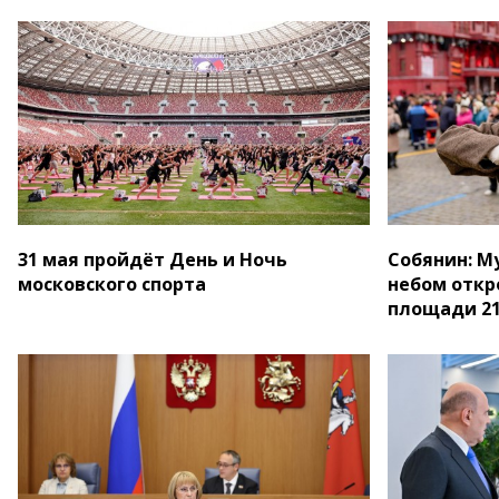
31 мая пройдёт День и Ночь
Собянин: М
московского спорта
небом откр
площади 2