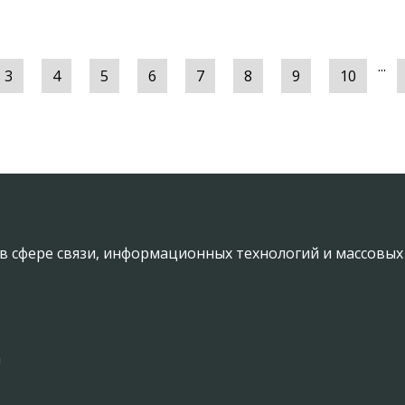
...
3
4
5
6
7
8
9
10
в сфере связи, информационных технологий и массовы
а