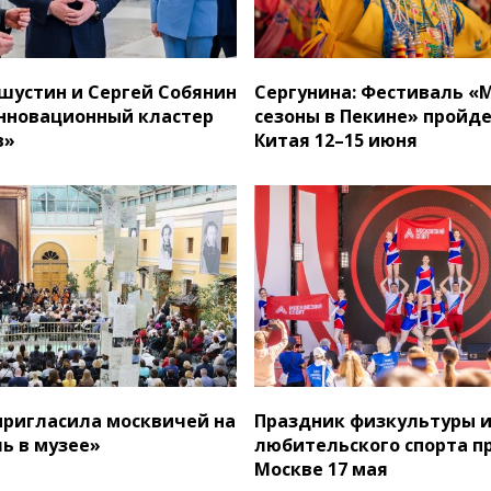
устин и Сергей Собянин
Сергунина: Фестиваль «
нновационный кластер
сезоны в Пекине» пройде
в»
Китая 12–15 июня
пригласила москвичей на
Праздник физкультуры 
ь в музее»
любительского спорта п
Москве 17 мая