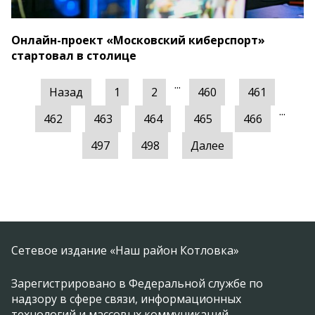
Онлайн-проект «Московский киберспорт»
стартовал в столице
...
Назад
1
2
460
461
...
462
463
464
465
466
497
498
Далее
Сетевое издание «Наш район Котловка»
Зарегистрировано в Федеральной службе по
надзору в сфере связи, информационных
технологий и массовых коммуникаций.